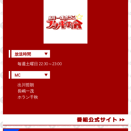
放送時間
毎週土曜日 22:30～23:00
MC
出川哲朗
長嶋一茂
ホラン千秋