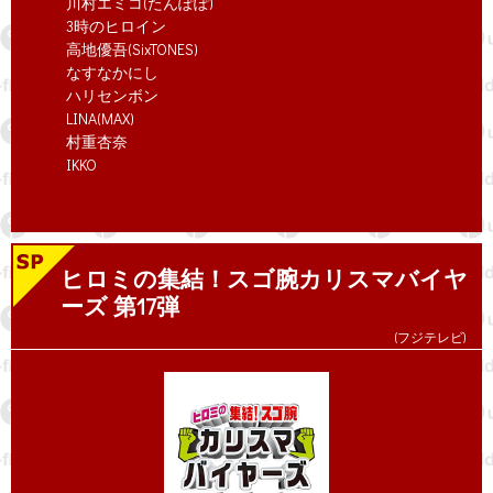
川村エミコ(たんぽぽ)
3時のヒロイン
高地優吾(SixTONES)
なすなかにし
ハリセンボン
LINA(MAX)
村重杏奈
IKKO
ヒロミの集結！スゴ腕カリスマバイヤ
ーズ 第17弾
(フジテレビ)