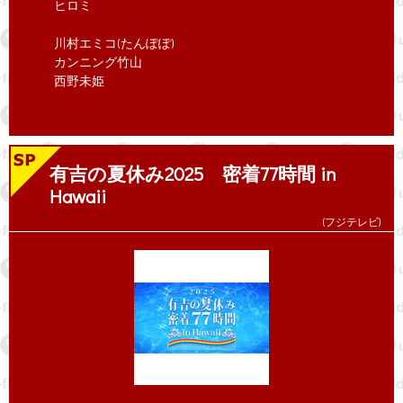
ヒロミ
川村エミコ(たんぽぽ)
カンニング竹山
西野未姫
有吉の夏休み2025 密着77時間 in
Hawaii
(フジテレビ)