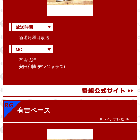
放送時間
隔週月曜日放送
MC
有吉弘行
安田和博(デンジャラス)
有吉ベース
(CSフジテレビONE)