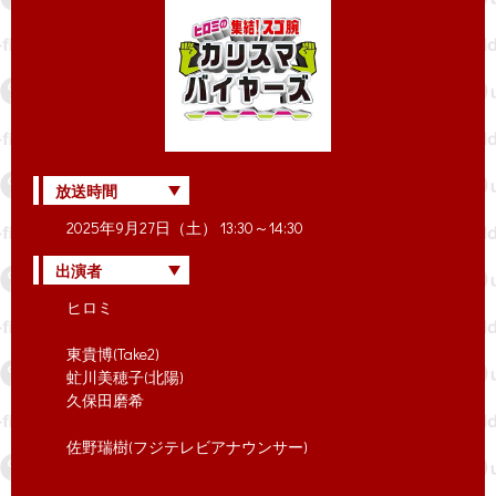
放送時間
2025年9月27日（土） 13:30～14:30
出演者
ヒロミ
東貴博(Take2)
虻川美穂子(北陽)
久保田磨希
佐野瑞樹(フジテレビアナウンサー)