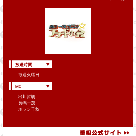
放送時間
毎週火曜日
MC
出川哲朗
長嶋一茂
ホラン千秋