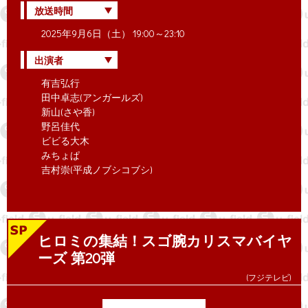
放送時間
2025年9月6日（土） 19:00～23:10
出演者
有吉弘行
田中卓志(アンガールズ)
新山(さや香)
野呂佳代
ビビる大木
みちょぱ
吉村崇(平成ノブシコブシ)
ヒロミの集結！スゴ腕カリスマバイヤ
ーズ 第20弾
(フジテレビ)