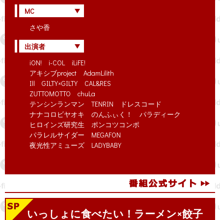
MC
さや香
出演者
iON! i-COL iLiFE!
アキシブproject AdamLilith
Ill GILTY×GILTY CAL&RES
ZUTTOMOTTO chuLa
テンシンランマン TENRIN ドレスコード
ナナコロビヤオキ のんふぃく！ パラディーク
ヒロインズ研究生 ポンコツコンポ
パラレルサイダー MEGAFON
夜光性アミューズ LADYBABY
いっしょに食べたい！ラーメン×餃子