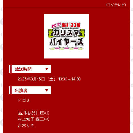
(フジテレビ)
放送時間
2025年3月15日（土） 13:30～14:30
出演者
ヒロミ
品川祐(品川庄司)
村上知子(森三中)
吉木りさ