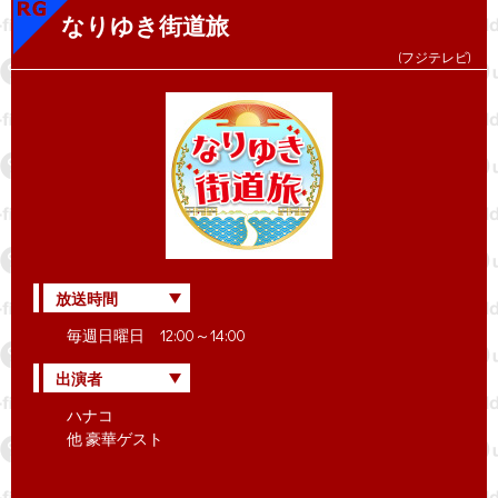
なりゆき街道旅
(フジテレビ)
放送時間
毎週日曜日 12:00～14:00
出演者
ハナコ
他 豪華ゲスト