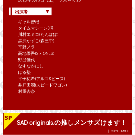
出演者
ギャル曽根
タイムマシーン3号
川村エミコ(たんぽぽ)
黒沢かずこ(森三中)
平野ノラ
高地優吾(SixTONES)
野呂佳代
なすなかにし
ぼる塾
平子祐希(アルコ&ピース)
井戸田潤(スピードワゴン)
村重杏奈
SAD originals.の推しメンサズけます！
(TOKYO MX )